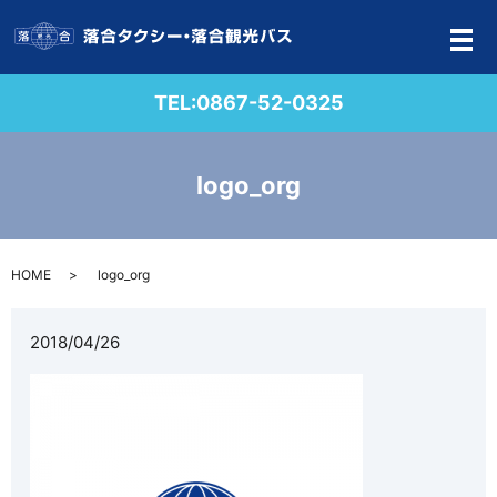
メ
TEL:
0867-52-0325
logo_org
HOME
logo_org
2018/04/26