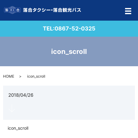
メ
TEL:
0867-52-0325
icon_scroll
HOME
icon_scroll
2018/04/26
icon_scroll