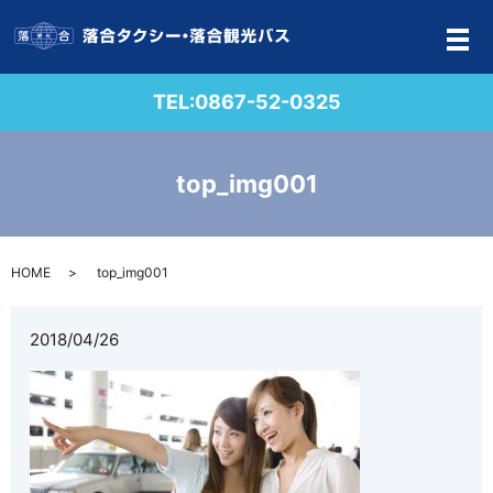
メ
TEL:
0867-52-0325
top_img001
HOME
top_img001
2018/04/26