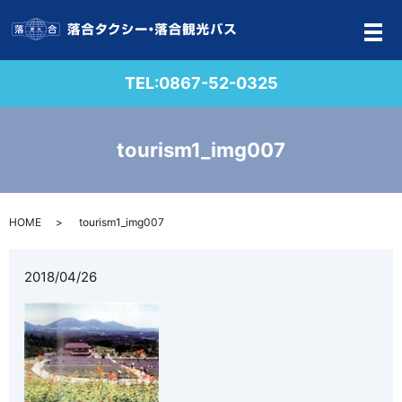
メ
TEL:
0867-52-0325
tourism1_img007
HOME
tourism1_img007
2018/04/26