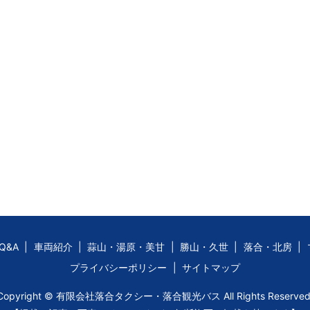
Q&A
車両紹介
蒜山・湯原・美甘
勝山・久世
落合・北房
プライバシーポリシー
サイトマップ
Copyright © 有限会社落合タクシー・落合観光バス All Rights Reserved