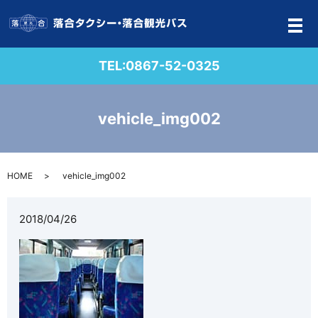
メ
TEL:
0867-52-0325
vehicle_img002
HOME
vehicle_img002
2018/04/26