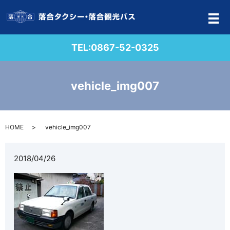
メ
TEL:
0867-52-0325
vehicle_img007
HOME
vehicle_img007
2018/04/26