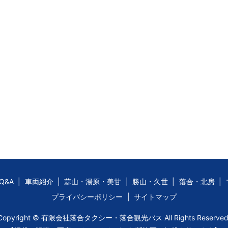
Q&A
車両紹介
蒜山・湯原・美甘
勝山・久世
落合・北房
プライバシーポリシー
サイトマップ
Copyright © 有限会社落合タクシー・落合観光バス All Rights Reserved